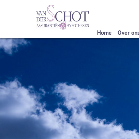
Home
Over on
Wat do
Verzek
Spaard
Pensio
Hypoth
Privac