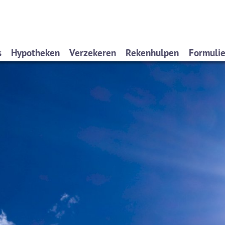
s
Hypotheken
Verzekeren
Rekenhulpen
Formuli
en wij?
Oeps, een hypotheek (filmpje)
Particulieren
Hypotheekberekenen
Schade
eren
Actuele hypotheekrentes
Ondernemers
Herbouwwaardemeter
Aanvra
iensten
Renteverwachting
Werkgevers
Inboedelwaardemeter
Service
en
Wilt u zelf rekenen?
Lijfrenteruimte
eekadvisering
Offerte aanvragen?
yverklaring
Hypotheekvormen
Stappenplan
Tips