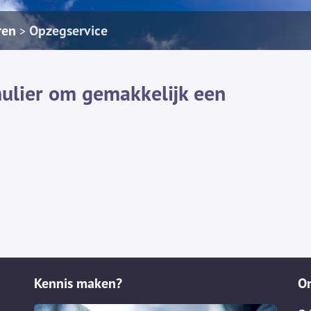
ren
Opzegservice
>
ulier om gemakkelijk een
Kennis maken?
O