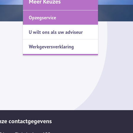
Meer Keuzes
Opzegservice
U wilt ons als uw adviseur
Werkgeversverklaring
nze contactgegevens