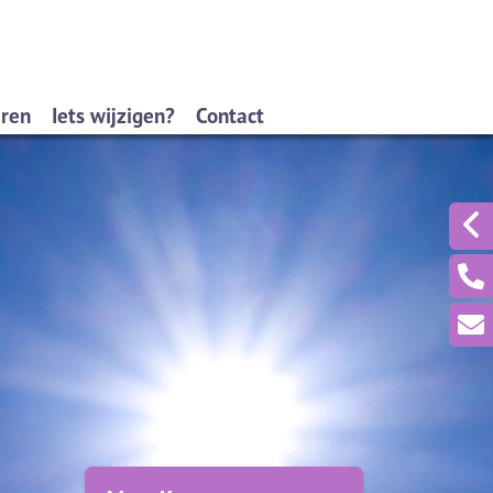
eren
Iets wijzigen?
Contact
formulieren
Wijziging autoverzekering
agformulieren
Wijziging andere verzekering
formulieren
Wijziging persoonlijke gegevens