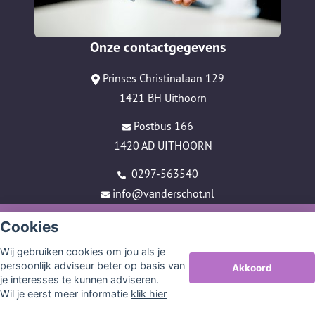
Onze contactgegevens
Prinses Christinalaan 129
1421 BH Uithoorn
Postbus 166
1420 AD UITHOORN
0297-563540
info@vanderschot.nl
© Copyright
Assupport BV
2026
Cookies
Sitemap
Wij gebruiken cookies om jou als je
Disclaimer
persoonlijk adviseur beter op basis van
Akkoord
je interesses te kunnen adviseren.
Wil je eerst meer informatie
klik hier