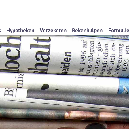
s
Hypotheken
Verzekeren
Rekenhulpen
Formuli
en wij?
Oeps, een hypotheek (filmpje)
Particulieren
Hypotheekberekenen
Schade
eren
Actuele hypotheekrentes
Ondernemers
Herbouwwaardemeter
Aanvra
iensten
Renteverwachting
Werkgevers
Inboedelwaardemeter
Service
en
Wilt u zelf rekenen?
Lijfrenteruimte
eekadvisering
Offerte aanvragen?
yverklaring
Hypotheekvormen
Stappenplan
Tips