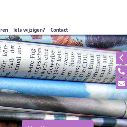
eren
Iets wijzigen?
Contact
formulieren
Wijziging autoverzekering
agformulieren
Wijziging andere verzekering
formulieren
Wijziging persoonlijke gegevens