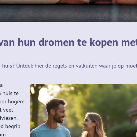
s van hun dromen te kopen me
n huis? Ontdek hier de regels en valkuilen waar je op moe
na
 huis te
oor hogere
t veel
dviezen.
ed begrip
 om