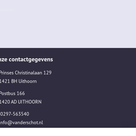
nze contactgegevens
Prinses Christinalaan 129
1421 BH Uithoorn
Postbus 166
1420 AD UITHOORN
0297-563540
info@vanderschot.nl