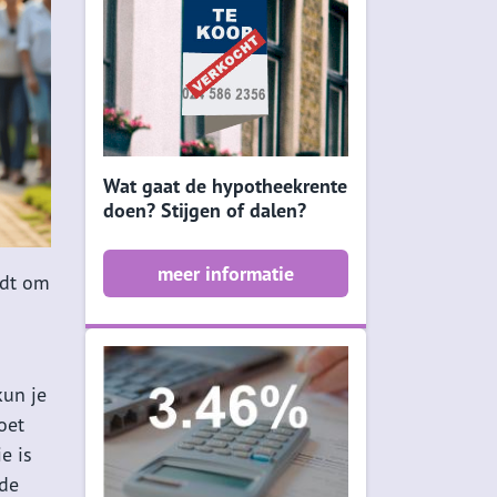
Wat gaat de hypotheekrente
doen? Stijgen of dalen?
meer informatie
rdt om
kun je
oet
e is
 de