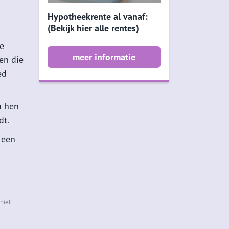
Hypotheekrente al vanaf:
(Bekijk hier alle rentes)
e
meer informatie
en die
ed
m hen
dt.
 een
niet