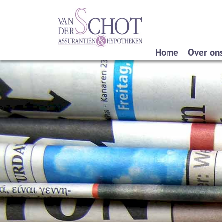
Home
Over on
Wat do
Verzek
Spaard
Pensio
Hypoth
Privac