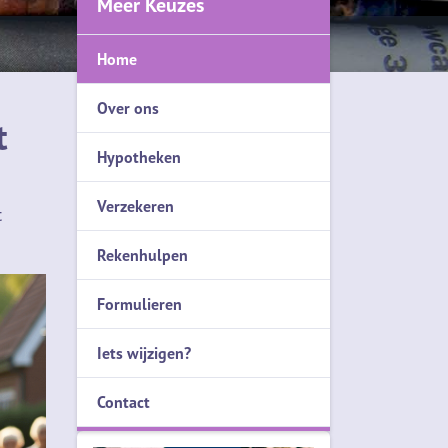
Meer Keuzes
Home
Over ons
t
Hypotheken
Verzekeren
t
Rekenhulpen
Formulieren
Iets wijzigen?
Contact